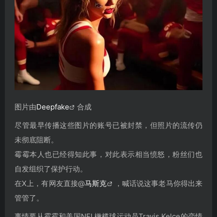
图片由
Deepfake
合成
尽管最早传播这些图片的账号已被封禁，但照片的流传仍
未彻底阻断。
霉霉本人也已经得知此事，对此表示相当愤怒，粉丝们也
自发组织了保护行动。
在X上，有网友直接@
马斯克
，喊话说这事老马你得出来
管管了。
事情要从霉霉和美国NFL橄榄球运动员Travis Kelce的恋情