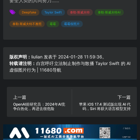
要全人类的共同努力……
Deepfake
Taylor Swift
泰勒·斯威夫特
泰勒·斯威夫特AI
泰勒·斯威夫特不雅照
霉霉
霉霉假照片
版权声明：
liulian
发表于 2024-01-28 11:59:36。
转载请注明：
白宫呼吁立法制止制作与散播 Taylor Swift 的 AI
虚假图片行为 | 11680导航
上一篇
下一篇
OpenAI前研究员：2024年AI竞
苹果 iOS 17.4 测试版出现 AI 代
争白热化，再进去很危险
码，Siri 将获大语言模型支持