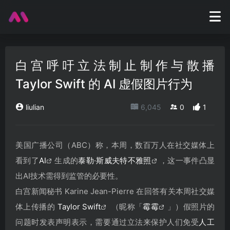
白宫呼吁立法制止制作与散播
Taylor Swift 的 AI 虚假图片行为
liulian
6,045
0
1
美国广播公司（ABC）称，本周，数百万人在社交媒体上
看到了
AI
生成的
泰勒·斯威夫特不雅照
，这一事件凸显
出AI技术需得到监管的必要性。
白宫新闻秘书 Karine Jean-Pierre 在回答有关本周社交媒
体上传播的
Taylor Swift
（昵称「
霉霉
」）假照片的
问题时发表声明表示，需要通过立法来保护人们免受
人工