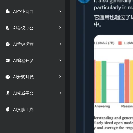

AI企业助力

AI会议办公

AI营销运营

AI编程开发

AI游戏时代

AI权威平台

AI换脸工具