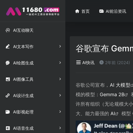

首页

AI前沿资讯

AI互动聊天
谷歌宣布 Gem

AI文本写作
AI快讯
2年前 (2024)

AI绘图生成

AI图像工具
谷歌公司宣布，
AI 大模型
模的模型：
Gemma 2B

AI设计生成
许所有组织（无论规模大

AI影视处理
大、能力最强的
AI
模型

AI语音生成