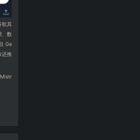
谷歌其
理、数
 Ge
歌还推
istr