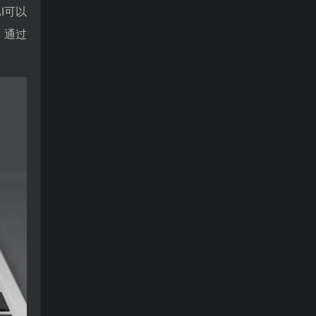
I可以
。通过