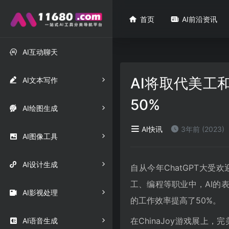

首页

AI前沿资讯

AI互动聊天
AI将取代美工

AI文本写作
50%

AI绘图生成
AI快讯
3年前 (2023)

AI图像工具

AI设计生成
自从今年ChatGPT大受
工、编程等职业中，AI的

AI影视处理
的工作效率提高了50%。
在ChinaJoy游戏展上

AI语音生成