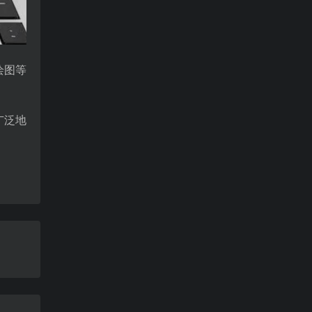
绘图等
广泛地