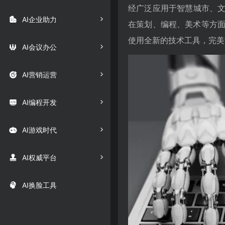
经广泛应用于智慧城市、文

AI企业助力
在策划、编程、美术等方
使用全新的技术工具，完美

AI会议办公

AI营销运营

AI编程开发

AI游戏时代

AI权威平台

AI换脸工具