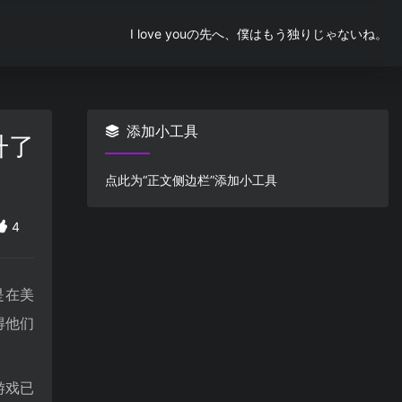
I love youの先へ、僕はもう独りじゃないね。
添加小工具
升了
点此为“正文侧边栏”添加小工具
4
是在美
得他们
游戏已